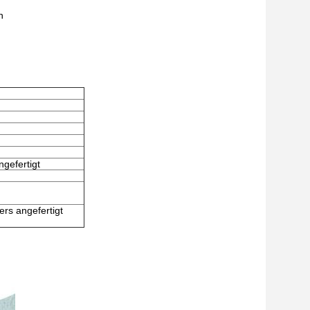
n
gefertigt
rs angefertigt