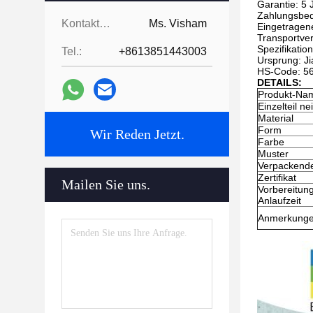
Garantie: 5 
Zahlungsbed
Kontaktpersonen:
Ms. Visham
Eingetragen
Transportve
Spezifikatio
Tel.:
+8613851443003
Ursprung: J
HS-Code: 5
DETAILS:
Produkt-Na
Einzelteil ne
Material
Form
Wir Reden Jetzt.
Farbe
Muster
Verpackende
Zertifikat
Mailen Sie uns.
Vorbereitun
Anlaufzeit
Anmerkung