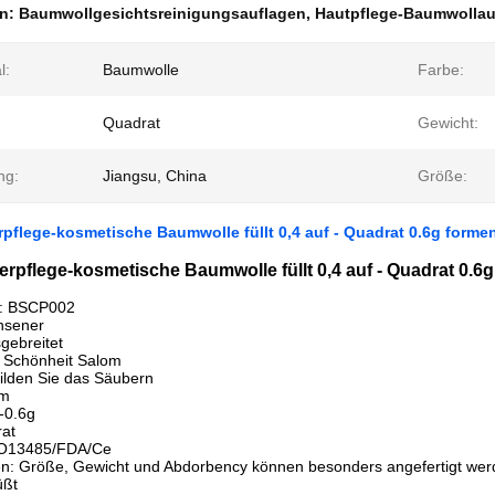
en:
Baumwollgesichtsreinigungsauflagen
,
Hautpflege-Baumwollau
l:
Baumwolle
Farbe:
Quadrat
Gewicht:
ng:
Jiangsu, China
Größe:
pflege-kosmetische Baumwolle füllt 0,4 auf - Quadrat 0.6g forme
rpflege-kosmetische Baumwolle füllt 0,4 auf - Quadrat 0.6
N: BSCP002
hsener
sgebreitet
 Schönheit Salom
ilden Sie das Säubern
cm
-0.6g
at
 ISO13485/FDA/Ce
: Größe, Gewicht und Abdorbency können besonders angefertigt wer
üßt