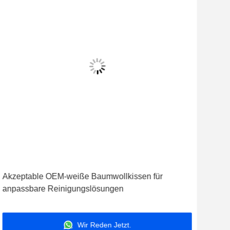
Akzeptable OEM-weiße Baumwollkissen für
Wei
anpassbare Reinigungslösungen
Kos
Wir Reden Jetzt.