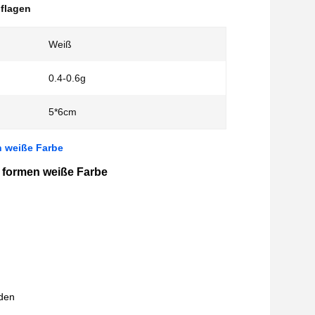
flagen
Weiß
0.4-0.6g
5*6cm
n weiße Farbe
g formen weiße Farbe
den