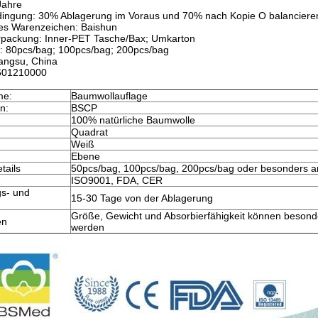
Jahre
ingung: 30% Ablagerung im Voraus und 70% nach Kopie O balanciere
es Warenzeichen: Baishun
rpackung: Inner-PET Tasche/Bax; Umkarton
n: 80pcs/bag; 100pcs/bag; 200pcs/bag
iangsu, China
601210000
me:
Baumwollauflage
in:
BSCP
100% natürliche Baumwolle
Quadrat
Weiß
Ebene
tails
50pcs/bag, 100pcs/bag, 200pcs/bag oder besonders an
ISO9001, FDA, CER
gs- und
15-30 Tage von der Ablagerung
Größe, Gewicht und Absorbierfähigkeit können besonde
en
werden