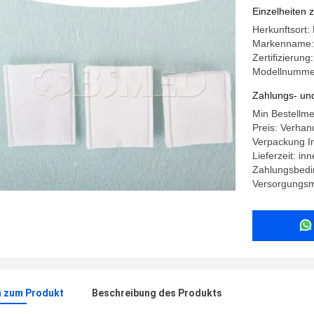
Einzelheiten 
Herkunftsort:
Markenname
Zertifizierun
Modellnumme
Zahlungs- un
Min Bestellm
Preis: Verhan
Verpackung I
Lieferzeit: i
Zahlungsbedin
Versorgungsm
n zum Produkt
Beschreibung des Produkts