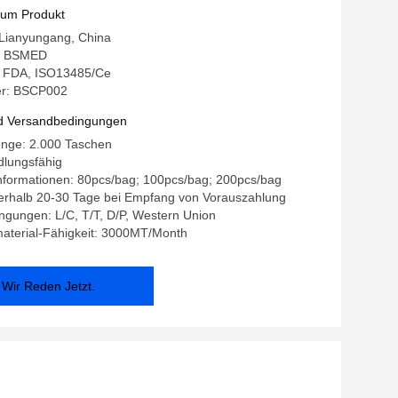
zum Produkt
 Lianyungang, China
: BSMED
g: FDA, ISO13485/Ce
r: BSCP002
d Versandbedingungen
enge: 2.000 Taschen
dlungsfähig
nformationen: 80pcs/bag; 100pcs/bag; 200pcs/bag
nnerhalb 20-30 Tage bei Empfang von Vorauszahlung
gungen: L/C, T/T, D/P, Western Union
aterial-Fähigkeit: 3000MT/Month
Wir Reden Jetzt.