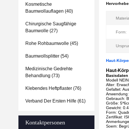
Hervorheb
Kosmetische
Baumwollauflagen
(40)
Materia
Chirurgische Saugfähige
Baumwolle
(27)
Form:
Rohe Rohbaumwolle
(45)
Urspru
Baumwollsplitter
(54)
Haut-Körper
Medizinische Gedrehte
Haut-Körpe
Behandlung
(73)
Basisdaten
Modell NEI
Alter: Erwac
Klebendes Heftpflaster
(76)
Gefaltet: Au
Anwendung:
Gebrauch: B
Verband Der Ersten Hilfe
(61)
Größe: 5*6
Gewicht: 0.4
Form: Quadr
Zertifikat:
Kontaktpersonen
Anmerkungen
Soem: Begr