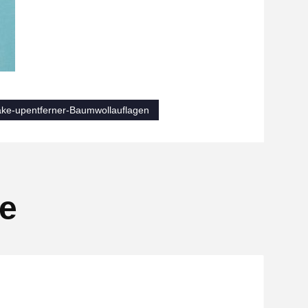
ke-upentferner-Baumwollauflagen
se