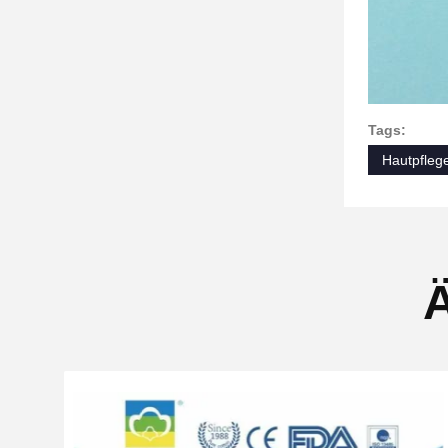
Tags:
Hautpfleg
Ä