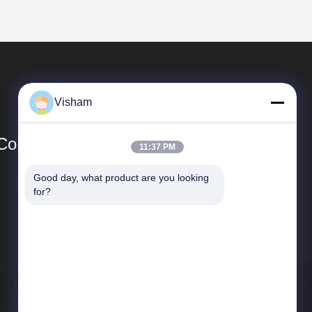
Visham
Co.,Ltd.
11:37 PM
Good day, what product are you looking 
Schnelle Links
for?
Unternehmensprofil
Werksbesichtigung
Qualitätskontrolle
Neuigkeiten