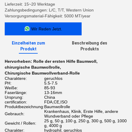
Lieferzeit: 15~20 Werktage
Zahlungsbedingungen: L/C, T/T, Western Union
Versorgungsmaterial-Fähigkeit: 5000 MT/year
Wir Reden Jetzt.
Einzelheiten zum
Beschreibung des
Produkt
Produkts
Hervorheben:
Rolle der ersten Hilfe Baumwoll
,
chirurgische Baumwollrolle
,
Chirurgische Baumwollverband-Rolle
Charaktere:
geruchlos
PH:
5.5-7.5
Weiße:
85-93
Faserlänge:
13-16mm
Ursprung:
China
certification:
FDA,CE,ISO
Produktbezeichnung:
Baumwollrolle
Krankenhaus, Klinik, Erste Hilfe, andere
Gebrauch:
Wundverband oder Pflege
25 g, 50 g, 100 g, 250 g, 300 g, 500 g, 1000
Gewicht / Rollen:
g, 4000 g
Charakter:
hydrophil, geruchlos