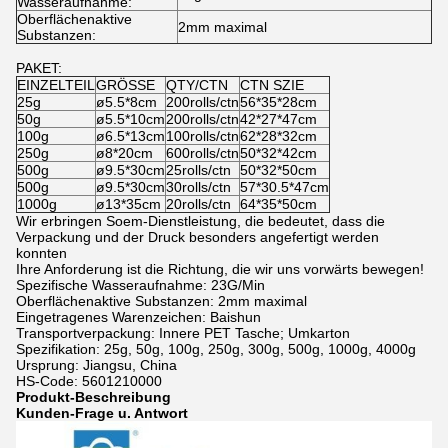
Wasseraufnahme:
Oberflächenaktive
2mm maximal
Substanzen:
PAKET:
EINZELTEIL
GRÖSSE
QTY/CTN
CTN SZIE
25g
ø5.5*8cm
200rolls/ctn
56*35*28cm
50g
ø5.5*10cm
200rolls/ctn
42*27*47cm
100g
ø6.5*13cm
100rolls/ctn
62*28*32cm
250g
ø8*20cm
600rolls/ctn
50*32*42cm
500g
ø9.5*30cm
25rolls/ctn
50*32*50cm
500g
ø9.5*30cm
30rolls/ctn
57*30.5*47cm
1000g
ø13*35cm
20rolls/ctn
64*35*50cm
Wir erbringen Soem-Dienstleistung, die bedeutet, dass die
Verpackung und der Druck besonders angefertigt werden
konnten
Ihre Anforderung ist die Richtung, die wir uns vorwärts bewegen!
Spezifische Wasseraufnahme: 23G/Min
Oberflächenaktive Substanzen: 2mm maximal
Eingetragenes Warenzeichen: Baishun
Transportverpackung: Innere PET Tasche; Umkarton
Spezifikation: 25g, 50g, 100g, 250g, 300g, 500g, 1000g, 4000g
Ursprung: Jiangsu, China
HS-Code: 5601210000
Produkt-Beschreibung
Kunden-Frage u. Antwort