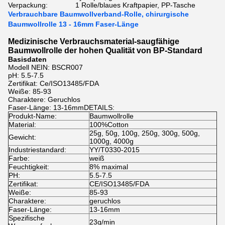
Verpackung:
1 Rolle/blaues Kraftpapier, PP-Tasche
Verbrauchbare Baumwollverband-Rolle, chirurgische
Baumwollrolle 13 - 16mm Faser-Länge
Medizinische Verbrauchsmaterial-saugfähige
Baumwollrolle der hohen Qualität von BP-Standard
Basisdaten
Modell NEIN: BSCR007
pH: 5.5-7.5
Zertifikat: Ce/ISO13485/FDA
Weiße: 85-93
Charaktere: Geruchlos
Faser-Länge: 13-16mmDETAILS:
Produkt-Name:
Baumwollrolle
Material:
100%Cotton
25g, 50g, 100g, 250g, 300g, 500g,
Gewicht:
1000g, 4000g
Industriestandard:
YY/T0330-2015
Farbe:
weiß
Feuchtigkeit:
8% maximal
PH:
5.5-7.5
Zertifikat:
CE/ISO13485/FDA
Weiße:
85-93
Charaktere:
geruchlos
Faser-Länge:
13-16mm
Spezifische
23g/min