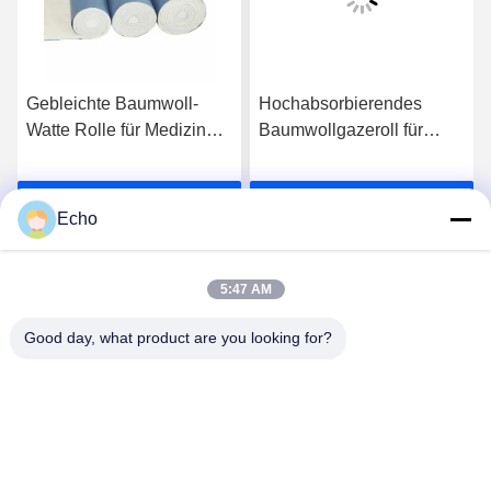
Gebleichte Baumwoll-
Hochabsorbierendes
Watte Rolle für Medizin
Baumwollgazeroll für
aus umweltfreundlichem
medizinische Fachkräfte
Material
und Einrichtungen
Wir Reden Jetzt.
Wir Reden Jetzt.
Echo
5:47 AM
Good day, what product are you looking for?
Lianyungang Baishun Medical Treatment
Articles Co.,Ltd.
sales@surgical-dressing.com
86--13851443003